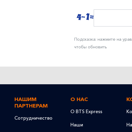
Подсказка: нажмите на ура
чтобы обновить
НАШИМ
О НАС
К
ПАРТНЕРАМ
О BTS Express
Ко
Сотрудничество
Наши
На