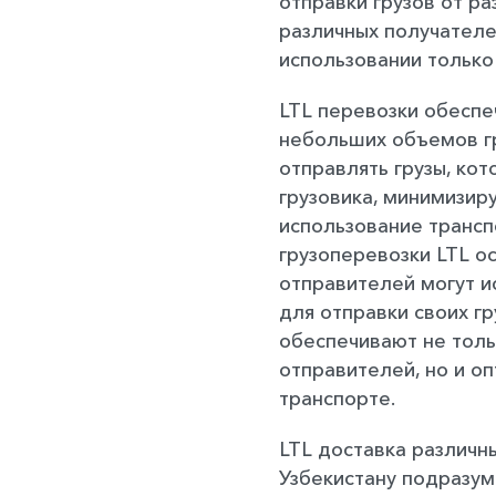
отправки грузов от ра
различных получателе
использовании только
LTL перевозки обесп
небольших объемов г
отправлять грузы, кот
грузовика, минимизиру
использование трансп
грузоперевозки LTL о
отправителей могут и
для отправки своих г
обеспечивают не тол
отправителей, но и о
транспорте.
LTL доставка различн
Узбекистану подразу