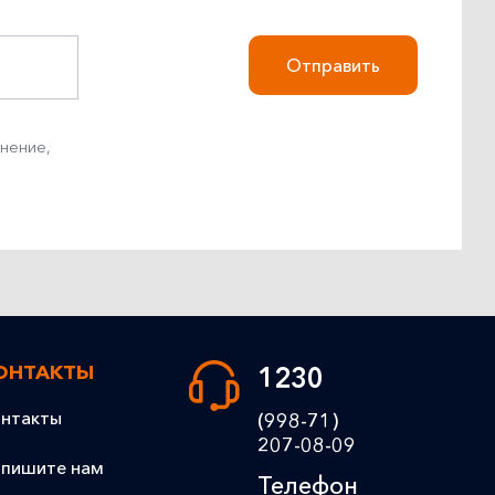
Отправить
внение,
ОНТАКТЫ
1230
нтакты
(998-71)
207-08-09
пишите нам
Телефон