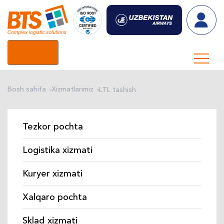
UZ
Bosh sahifa
Xizmatlarimiz
LTL tashish
Tezkor pochta
Logistika xizmati
Kuryer xizmati
Xalqaro pochta
Sklad xizmati