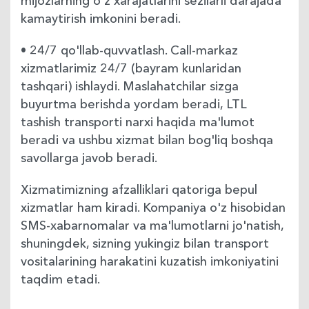
mijozlarning o'z xarajatlarini sezilarli darajada
kamaytirish imkonini beradi.
• 24/7 qo'llab-quvvatlash. Call-markaz
xizmatlarimiz 24/7 (bayram kunlaridan
tashqari) ishlaydi. Maslahatchilar sizga
buyurtma berishda yordam beradi, LTL
tashish transporti narxi haqida ma'lumot
beradi va ushbu xizmat bilan bog'liq boshqa
savollarga javob beradi.
Xizmatimizning afzalliklari qatoriga bepul
xizmatlar ham kiradi. Kompaniya o'z hisobidan
SMS-xabarnomalar va ma'lumotlarni jo'natish,
shuningdek, sizning yukingiz bilan transport
vositalarining harakatini kuzatish imkoniyatini
taqdim etadi.