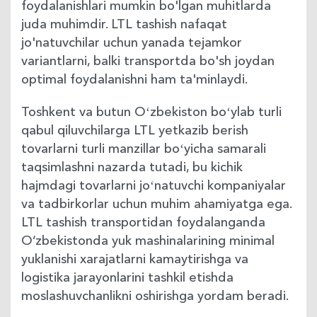
foydalanishlari mumkin bo'lgan muhitlarda
juda muhimdir. LTL tashish nafaqat
jo'natuvchilar uchun yanada tejamkor
variantlarni, balki transportda bo'sh joydan
optimal foydalanishni ham ta'minlaydi.
Toshkent va butun Oʻzbekiston boʻylab turli
qabul qiluvchilarga LTL yetkazib berish
tovarlarni turli manzillar boʻyicha samarali
taqsimlashni nazarda tutadi, bu kichik
hajmdagi tovarlarni joʻnatuvchi kompaniyalar
va tadbirkorlar uchun muhim ahamiyatga ega.
LTL tashish transportidan foydalanganda
O‘zbekistonda yuk mashinalarining minimal
yuklanishi xarajatlarni kamaytirishga va
logistika jarayonlarini tashkil etishda
moslashuvchanlikni oshirishga yordam beradi.