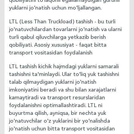
qobiliyatini to’laqonli egallamaydigan guruhli
yuklarni jo'natish uchun mo'ljallangan.
LTL (Less Than Truckload) tashish - bu turli
jo'natuvchilardan tovarlarni jo'natish va ularni
turli qabul qiluvchilarga yetkazib berish
qobiliyati. Asosiy xususiyat - faqat bitta
transport vositasidan foydalanish
LTL tashish kichik hajmdagi yuklarni samarali
tashishni ta'minlaydi. Ular to'liq yuk tashishni
talab qilmaydigan yuklarni jo'natish
imkoniyatini beradi va shu bilan xarajatlarni
kamaytiradi va transport resurslaridan
foydalanishni optimallashtiradi. LTL ni
buyurtma qilish, ayniqsa, bir nechta yuk
jo'natuvchilar o'z yuklarini bir yo'nalishda
jo'natish uchun bitta transport vositasidan