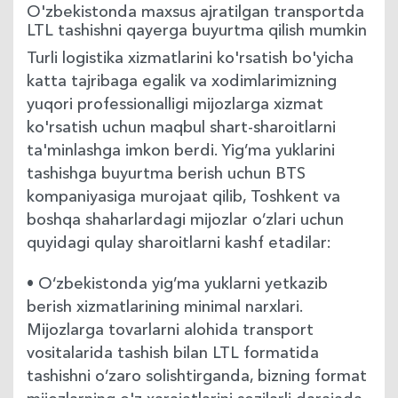
O'zbekistonda maxsus ajratilgan transportda
LTL tashishni qayerga buyurtma qilish mumkin
Turli logistika xizmatlarini ko'rsatish bo'yicha
katta tajribaga egalik va xodimlarimizning
yuqori professionalligi mijozlarga xizmat
ko'rsatish uchun maqbul shart-sharoitlarni
ta'minlashga imkon berdi. Yig’ma yuklarini
tashishga buyurtma berish uchun BTS
kompaniyasiga murojaat qilib, Toshkent va
boshqa shaharlardagi mijozlar o’zlari uchun
quyidagi qulay sharoitlarni kashf etadilar:
• O‘zbekistonda yig’ma yuklarni yetkazib
berish xizmatlarining minimal narxlari.
Mijozlarga tovarlarni alohida transport
vositalarida tashish bilan LTL formatida
tashishni o’zaro solishtirganda, bizning format