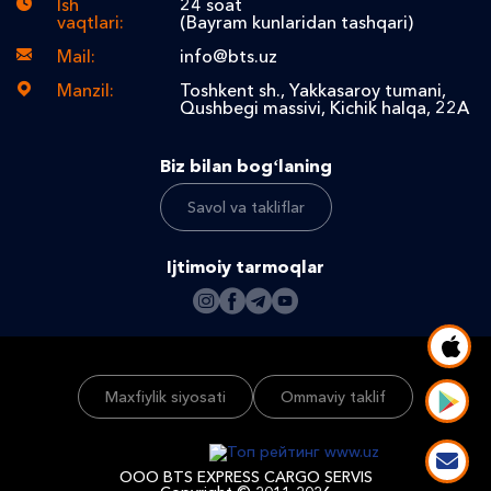
Ish
24 soat
vaqtlari:
(Bayram kunlaridan tashqari)
Mail:
info@bts.uz
Manzil:
Toshkent sh., Yakkasaroy tumani,
Qushbegi massivi, Kichik halqa, 22A
Biz bilan bogʻlaning
Savol va takliflar
Ijtimoiy tarmoqlar
Maxfiylik siyosati
Ommaviy taklif
ООО BTS EXPRESS CARGO SERVIS