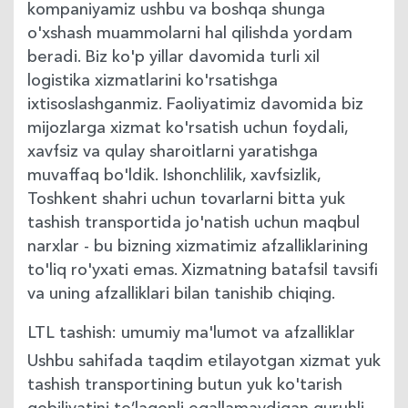
kompaniyamiz ushbu va boshqa shunga
o'xshash muammolarni hal qilishda yordam
beradi. Biz ko'p yillar davomida turli xil
logistika xizmatlarini ko'rsatishga
ixtisoslashganmiz. Faoliyatimiz davomida biz
mijozlarga xizmat ko'rsatish uchun foydali,
xavfsiz va qulay sharoitlarni yaratishga
muvaffaq bo'ldik. Ishonchlilik, xavfsizlik,
Toshkent shahri uchun tovarlarni bitta yuk
tashish transportida jo'natish uchun maqbul
narxlar - bu bizning xizmatimiz afzalliklarining
to'liq ro'yxati emas. Xizmatning batafsil tavsifi
va uning afzalliklari bilan tanishib chiqing.
LTL tashish: umumiy ma'lumot va afzalliklar
Ushbu sahifada taqdim etilayotgan xizmat yuk
tashish transportining butun yuk ko'tarish