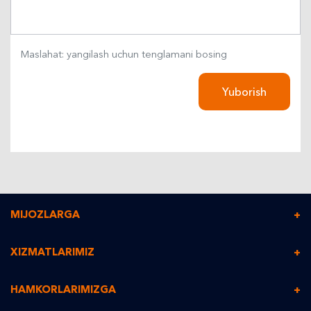
Maslahat: yangilash uchun tenglamani bosing
Yuborish
MIJOZLARGA
Xizmat narxini hisoblash
XIZMATLARIMIZ
Shaxsiy kabinet
Tezkor pochta
HAMKORLARIMIZGA
Shartnoma tuzish
Logistika xizmati