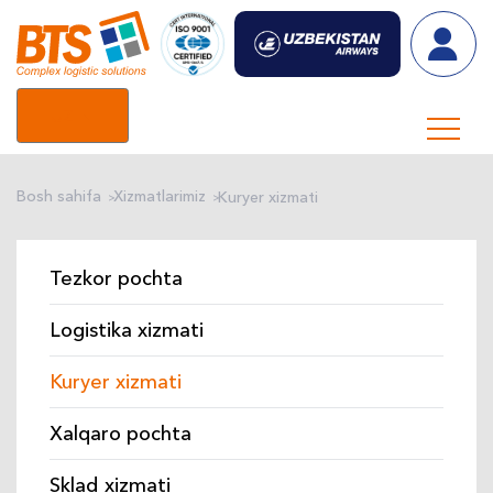
UZ
Bosh sahifa
Xizmatlarimiz
Kuryer xizmati
Tezkor pochta
Logistika xizmati
Kuryer xizmati
Xalqaro pochta
Sklad xizmati