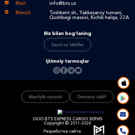
Mail:
info@bts.uz
Manzil:
Toshkent sh., Yakkasaroy tumani,
Qushbegi massivi, Kichik halqa, 22A
Biz bilan bogʻlaning
Savol va takliflar
Ijtimoiy tarmoqlar
Maxfiylik siyosati
Ommaviy taklif
ООО BTS EXPRESS CARGO SERVIS
Copyright © 2011-2026
Разработка сайта