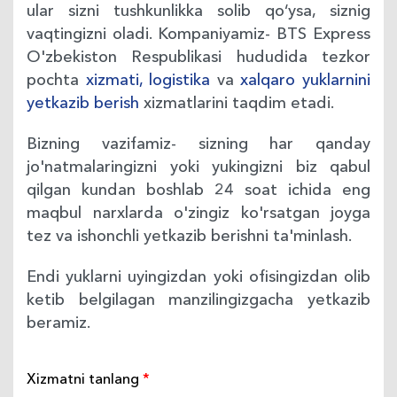
ular sizni tushkunlikka solib qo‘ysa, siznig
vaqtingizni oladi. Kompaniyamiz- BTS Express
O'zbekiston Respublikasi hududida tezkor
pochta
xizmati, logistika
va
xalqaro yuklarnini
yetkazib berish
xizmatlarini taqdim etadi.
Bizning vazifamiz- sizning har qanday
jo'natmalaringizni yoki yukingizni biz qabul
qilgan kundan boshlab 24 soat ichida eng
maqbul narxlarda o'zingiz ko'rsatgan joyga
tez va ishonchli yetkazib berishni ta'minlash.
Endi yuklarni uyingizdan yoki ofisingizdan olib
ketib belgilagan manzilingizgacha yetkazib
beramiz.
Хizmatni tanlang