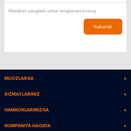
Maslahat: yangilash uchun tenglamani bosing
Yuborish
MIJOZLARGA
Xizmat narxini hisoblash
XIZMATLARIMIZ
Shaxsiy kabinet
Tezkor pochta
HAMKORLARIMIZGA
Shartnoma tuzish
Logistika xizmati
Hamkorlik qilish
KOMPANIYA HAQIDA
Buyurtma statusi